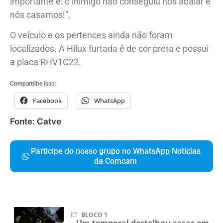
importante é: o inimigo não conseguiu nos abalar e
nós casamos!”,
O veículo e os pertences ainda não foram
localizados. A Hilux furtada é de cor preta e possui
a placa RHV1C22.
Compartilhe isso:
Facebook
WhatsApp
Fonte: Catve
Participe do nosso grupo no WhatsApp Notícias
da Comcam
BLOCO 1
Um temporal destelhou casas em