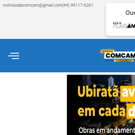
noticiasdacomcam@gmail.com
(44) 99117-6261
Ouç