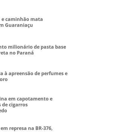
ta e caminhão mata
 em Guaraniaçu
to milionário de pasta base
reta no Paraná
eva à apreensão de perfumes e
oro
rmina em capotamento e
 de cigarros
edo
em represa na BR-376,