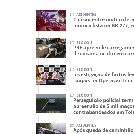
ACIDENTES
Colisão entre motocicle
motociclista na BR-277,
BLOCO 1
PRF apreende carregamen
de cocaína oculto em car
BLOCO 1
Investigação de furtos l
roupas na Operação Inod
BLOCO 1
Perseguição policial te
apreensão de 5 mil maços
contrabandeados em Tol
ACIDENTES
Após queda de caminhão 