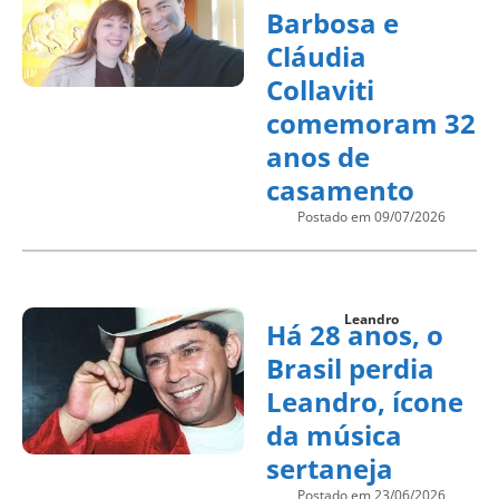
Barbosa e
Cláudia
Collaviti
comemoram 32
anos de
casamento
Postado em 09/07/2026
Leandro
Há 28 anos, o
Brasil perdia
Leandro, ícone
da música
sertaneja
Postado em 23/06/2026