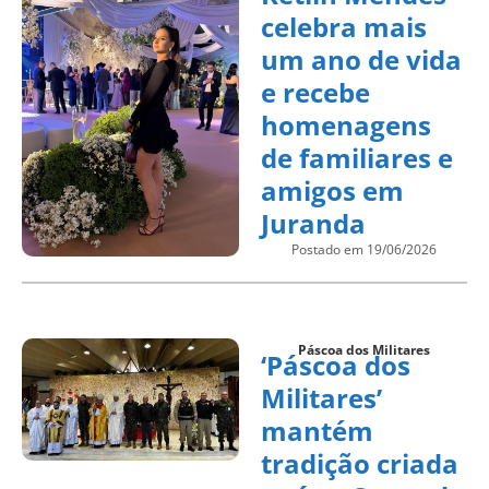
celebra mais
um ano de vida
e recebe
homenagens
de familiares e
amigos em
Juranda
Postado em 19/06/2026
Páscoa dos Militares
‘Páscoa dos
Militares’
mantém
tradição criada