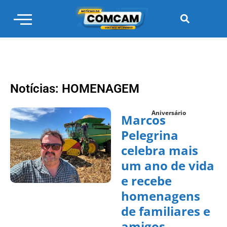
Notícias: HOMENAGEM
Aniversário
Marcos
Pelegrina
celebra mais
um ano de vida
e recebe
homenagens
de familiares e
amigos