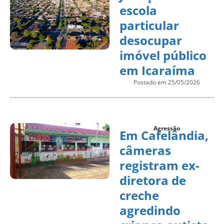
escola
particular
desocupar
imóvel público
em Icaraíma
Postado em 25/05/2026
Agressão
Em Cafelândia,
câmeras
registram ex-
diretora de
creche
agredindo