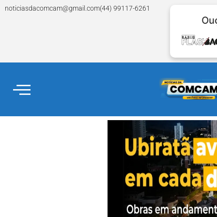
noticiasdacomcam@gmail.com
(44) 99117-6261
Ouç