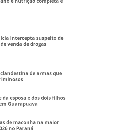
no é nutrição completa e
a
ícia intercepta suspeito de
o de venda de drogas
 clandestina de armas que
riminosos
da esposa e dos dois filhos
, em Guarapuava
das de maconha na maior
2026 no Paraná