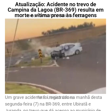
Atualização: Acidente no trevo de
Campina da Lagoa (BR-369) resulta em
morte e vítima presa às ferragens
Uma vítima foi a óbito no local
Um grave acidente foi registrado na manhã desta
Foto: Ubiratã Online
segunda-feira (7) na BR-369, entre Ubiratã e
Juranda, no trevo que dá acesso ao município de