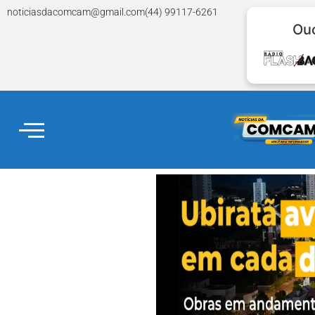
noticiasdacomcam@gmail.com
(44) 99117-6261
Ouç