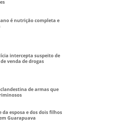
esquerda e bate em ônibus
es
no é nutrição completa e
a
ícia intercepta suspeito de
o de venda de drogas
 clandestina de armas que
riminosos
da esposa e dos dois filhos