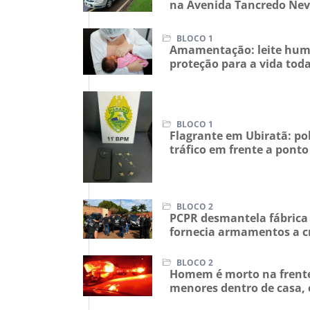
ACIDENTES
Carro tenta conversão à 
na Avenida Tancredo Nev
BLOCO 1
Amamentação: leite huma
proteção para a vida tod
BLOCO 1
Flagrante em Ubiratã: pol
tráfico em frente a pont
BLOCO 2
PCPR desmantela fábrica
fornecia armamentos a c
BLOCO 2
Homem é morto na frente 