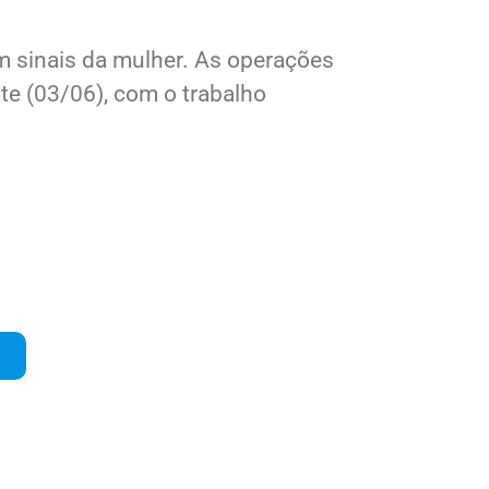
ães farejadores do Canil e uso de
m sinais da mulher. As operações
e (03/06), com o trabalho