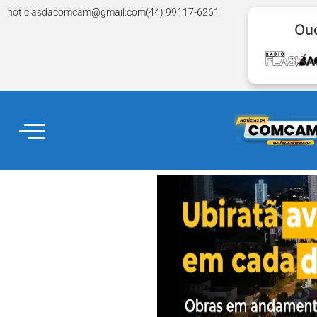
noticiasdacomcam@gmail.com
(44) 99117-6261
Ouç