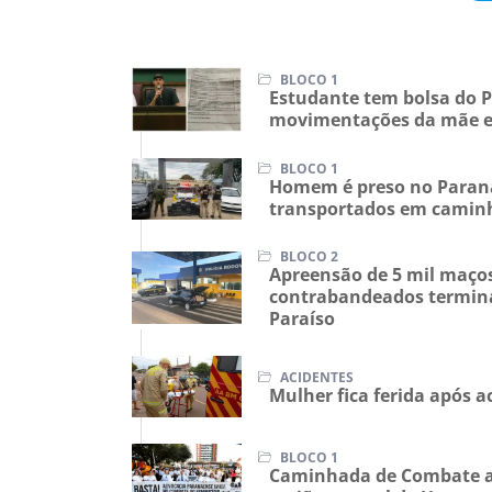
BLOCO 1
Estudante tem bolsa do 
movimentações da mãe e
BLOCO 1
Homem é preso no Paran
transportados em camin
BLOCO 2
Apreensão de 5 mil maços
contrabandeados termina
Paraíso
ACIDENTES
Mulher fica ferida após a
BLOCO 1
Caminhada de Combate a