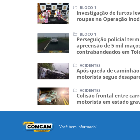
de cocaína oculto em car
BLOCO 1
Investigação de furtos l
roupas na Operação Inod
BLOCO 1
Perseguição policial te
apreensão de 5 mil maços
contrabandeados em Tol
ACIDENTES
Após queda de caminhão 
motorista segue desapar
ACIDENTES
Colisão frontal entre car
motorista em estado gra