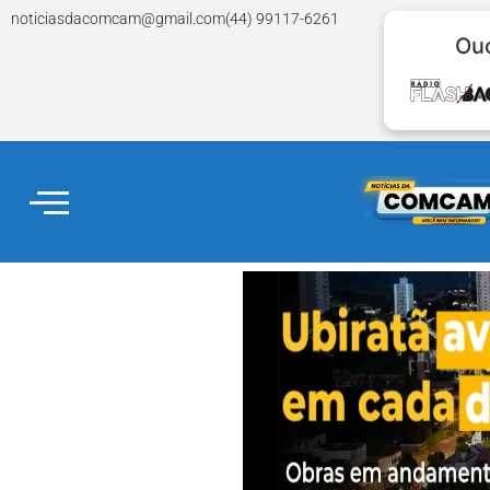
noticiasdacomcam@gmail.com
(44) 99117-6261
Ouç