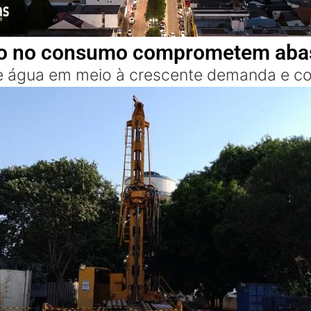
ação no consumo comprometem aba
e água em meio à crescente demanda e co