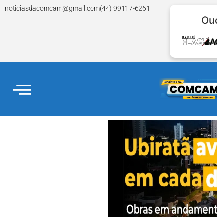
noticiasdacomcam@gmail.com
(44) 99117-6261
Ouç