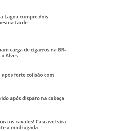
 da Lagoa cumpre dois
mesma tarde
am carga de cigarros na BR-
co Alves
 após forte colisão com
rido após disparo na cabeça
ra os cavalos! Cascavel vira
nte a madrugada