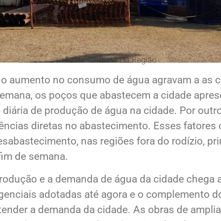
Fonte: Tribuna Da Região
o e o aumento no consumo de água agravam a as
 semana, os poços que abastecem a cidade apre
 diária de produção de água na cidade. Por out
ncias diretas no abastecimento. Esses fatores 
esabastecimento, nas regiões fora do rodízio, pr
 fim de semana.
produção e a demanda de água da cidade chega 
enciais adotadas até agora e o complemento do
tender a demanda da cidade. As obras de ampli