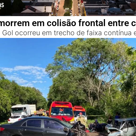
orrem em colisão frontal entre 
e Gol ocorreu em trecho de faixa contínu