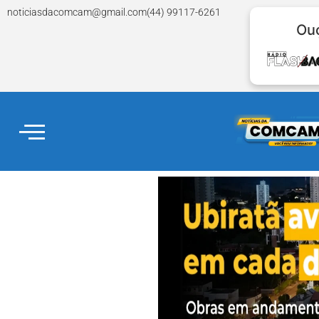
noticiasdacomcam@gmail.com
(44) 99117-6261
Ouç