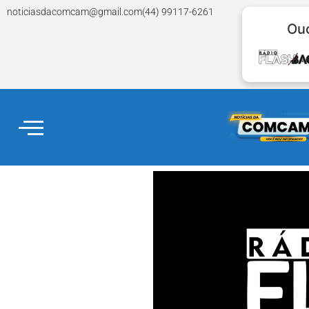
noticiasdacomcam@gmail.com
(44) 99117-6261
Ouç