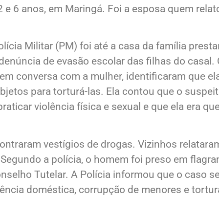
e 2 e 6 anos, em Maringá. Foi a esposa quem rel
lícia Militar (PM) foi até a casa da família prest
núncia de evasão escolar das filhas do casal. O
 em conversa com a mulher, identificaram que e
objetos para torturá-las. Ela contou que o suspei
aticar violência física e sexual e que ela era
ontraram vestígios de drogas. Vizinhos relataram
 Segundo a polícia, o homem foi preso em flagran
selho Tutelar. A Polícia informou que o caso se
olência doméstica, corrupção de menores e tortur