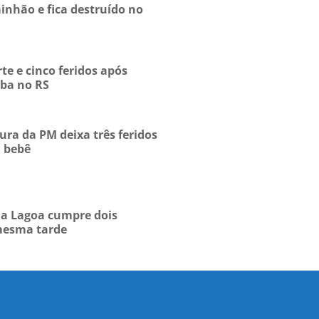
inhão e fica destruído no
te e cinco feridos após
ba no RS
ura da PM deixa três feridos
m bebê
 da Lagoa cumpre dois
mesma tarde