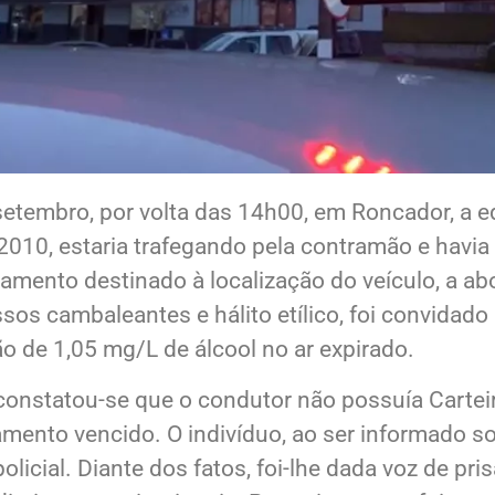
e setembro, por volta das 14h00, em Roncador, a 
 2010, estaria trafegando pela contramão e havi
amento destinado à localização do veículo, a abo
sos cambaleantes e hálito etílico, foi convidado a
o de 1,05 mg/L de álcool no ar expirado.
constatou-se que o condutor não possuía Carteir
amento vencido. O indivíduo, ao ser informado 
 policial. Diante dos fatos, foi-lhe dada voz de pr