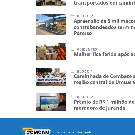
transportados em camin
BLOCO 2
Apreensão de 5 mil maços
contrabandeados termina
Paraíso
ACIDENTES
Mulher fica ferida após a
BLOCO 1
Caminhada de Combate a
região central de Umua
BLOCO 2
Prêmio de R$ 1 milhão do
moradora de Juranda
Você bem informado!