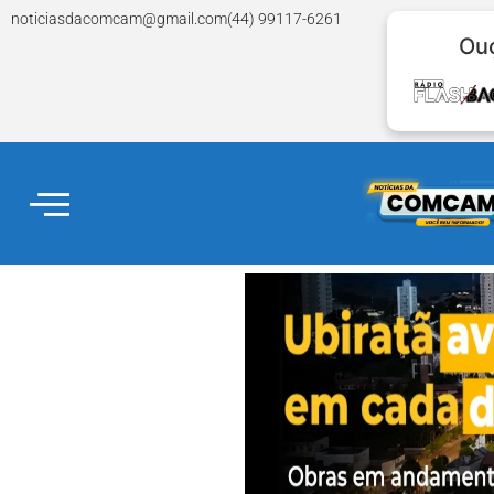
noticiasdacomcam@gmail.com
(44) 99117-6261
Ouç