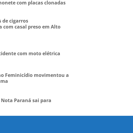
honete com placas clonadas
 de cigarros
 com casal preso em Alto
cidente com moto elétrica
o Feminicídio movimentou a
rama
 Nota Paraná sai para