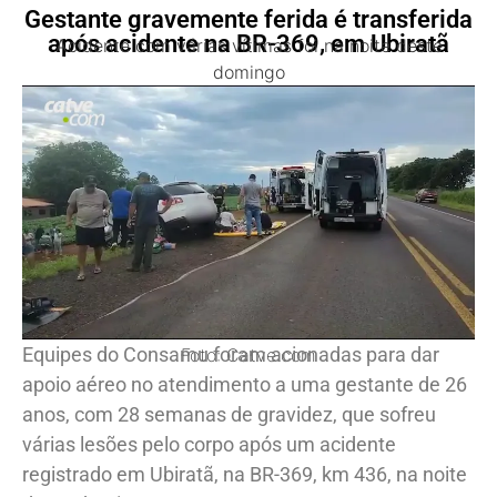
Gestante gravemente ferida é transferida
após acidente na BR-369, em Ubiratã
Acidente com várias vítimas foi na noite deste
domingo
Equipes do Consamu foram acionadas para dar
Foto: Catve.com
apoio aéreo no atendimento a uma gestante de 26
anos, com 28 semanas de gravidez, que sofreu
várias lesões pelo corpo após um acidente
registrado em Ubiratã, na BR-369, km 436, na noite