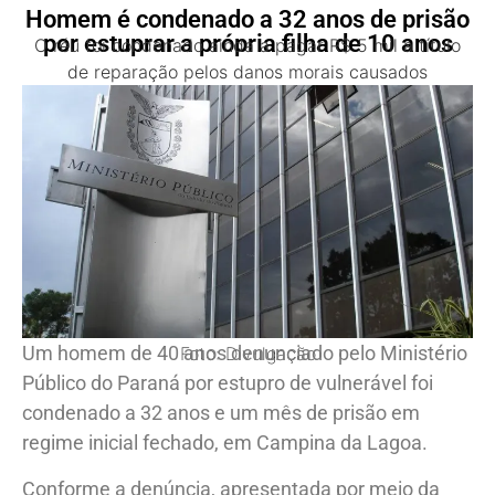
Homem é condenado a 32 anos de prisão
por estuprar a própria filha de 10 anos
O réu foi condenado ainda a pagar R$ 5 mil a título
de reparação pelos danos morais causados
Um homem de 40 anos denunciado pelo Ministério
Foto: Divulgação
Público do Paraná por estupro de vulnerável foi
condenado a 32 anos e um mês de prisão em
regime inicial fechado, em Campina da Lagoa.
Conforme a denúncia, apresentada por meio da