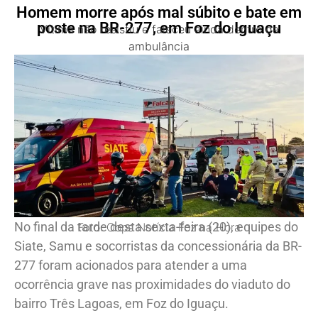
Homem morre após mal súbito e bate em
poste na BR-277, em Foz do Iguaçu
Vítima não resistiu e faleceu ainda dentro da
ambulância
No final da tarde desta sexta-feira (20), equipes do
Foto: Oops Notícia Foz na Hora
Siate, Samu e socorristas da concessionária da BR-
277 foram acionados para atender a uma
ocorrência grave nas proximidades do viaduto do
bairro Três Lagoas, em Foz do Iguaçu.