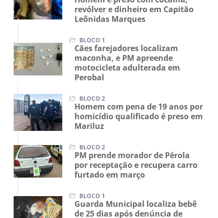
revólver e dinheiro em Capitão
Leônidas Marques
BLOCO 1
Cães farejadores localizam
maconha, e PM apreende
motocicleta adulterada em
Perobal
BLOCO 2
Homem com pena de 19 anos por
homicídio qualificado é preso em
Mariluz
BLOCO 2
PM prende morador de Pérola
por receptação e recupera carro
furtado em março
BLOCO 1
Guarda Municipal localiza bebê
de 25 dias após denúncia de