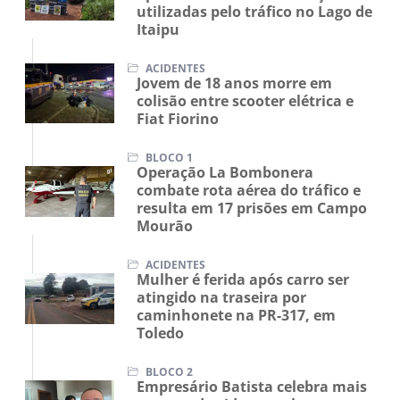
apreendidos em embarcações
utilizadas pelo tráfico no Lago de
Itaipu
ACIDENTES
Jovem de 18 anos morre em
colisão entre scooter elétrica e
Fiat Fiorino
BLOCO 1
Operação La Bombonera
combate rota aérea do tráfico e
resulta em 17 prisões em Campo
Mourão
ACIDENTES
Mulher é ferida após carro ser
atingido na traseira por
caminhonete na PR-317, em
Toledo
BLOCO 2