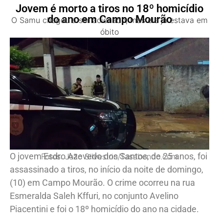
Jovem é morto a tiros no 18º homicídio
do ano em Campo Mourão
O Samu chegou a ser acionado, mas ele já estava em
óbito
O jovem Esdro Azevedo dos Santos, de 25 anos, foi
Fotos: João Silvestrin/Tasabendo.com
assassinado a tiros, no início da noite de domingo,
(10) em Campo Mourão. O crime ocorreu na rua
Esmeralda Saleh Kffuri, no conjunto Avelino
Piacentini e foi o 18º homicídio do ano na cidade.