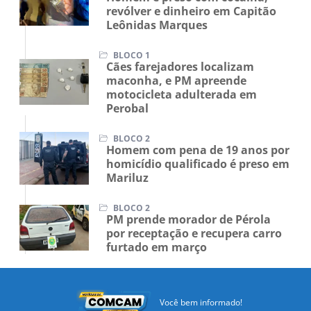
revólver e dinheiro em Capitão
Leônidas Marques
BLOCO 1
Cães farejadores localizam
maconha, e PM apreende
motocicleta adulterada em
Perobal
BLOCO 2
Homem com pena de 19 anos por
homicídio qualificado é preso em
Mariluz
BLOCO 2
PM prende morador de Pérola
por receptação e recupera carro
furtado em março
Você bem informado!