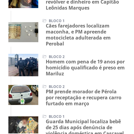
revólver e dinheiro em Capitão
Leônidas Marques
BLOCO 1
Cães farejadores localizam
maconha, e PM apreende
motocicleta adulterada em
Perobal
BLOCO 2
Homem com pena de 19 anos por
homicídio qualificado é preso em
Mariluz
BLOCO 2
PM prende morador de Pérola
por receptação e recupera carro
furtado em março
BLOCO 1
Guarda Municipal localiza bebê
de 25 dias após denúncia de
violência doméstica em Cascavel