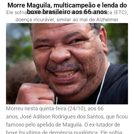
Morre Maguila, multicampeão e lenda do
boxe brasileiro aos 66 anos
Ele sofria de Encefalopatia Traumática Crônica (ETC),
doença incurável, similar ao mal de Alzheimer
Morreu nesta quinta-feira (24/10), aos 66
anos, José Adilson Rodrigues dos Santos, que ficou
famoso pelo apelido de Maguila. O ex-lutador de
boxe foi vítima de demência pugilística. Ele sofria