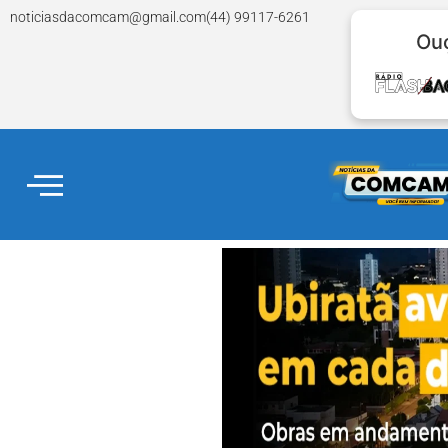
noticiasdacomcam@gmail.com
(44) 99117-6261
Ouç