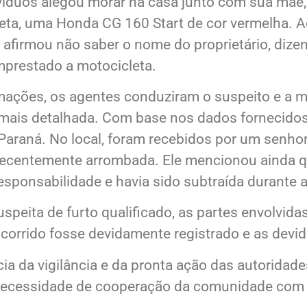
prida.
íduos alegou morar na casa junto com sua mãe, 
ta, uma Honda CG 160 Start de cor vermelha. A
o afirmou não saber o nome do proprietário, diz
mprestado a motocicleta.
mações, os agentes conduziram o suspeito e a mo
is detalhada. Com base nos dados fornecidos p
 Paraná. No local, foram recebidos por um senho
recentemente arrombada. Ele mencionou ainda qu
responsabilidade e havia sido subtraída durante 
uspeita de furto qualificado, as partes envolvid
corrido fosse devidamente registrado e as devi
ia da vigilância e da pronta ação das autoridade