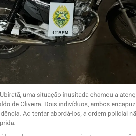
11° BPM.
biratã, uma situação inusitada chamou a atenç
ldo de Oliveira. Dois indivíduos, ambos encapu
dência. Ao tentar abordá-los, a ordem policial n