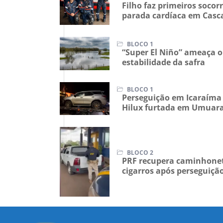
BLOCO 2
Filho faz primeiros socor
parada cardíaca em Casc
BLOCO 1
“Super El Niño” ameaça o 
estabilidade da safra
BLOCO 1
Perseguição em Icaraíma
Hilux furtada em Umua
BLOCO 2
PRF recupera caminhonet
cigarros após perseguiçã