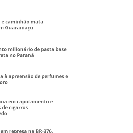
ta e caminhão mata
 em Guaraniaçu
to milionário de pasta base
reta no Paraná
eva à apreensão de perfumes e
oro
rmina em capotamento e
 de cigarros
edo
em represa na BR-376,