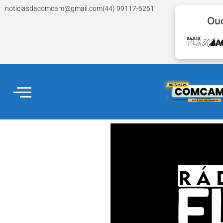
noticiasdacomcam@gmail.com
(44) 99117-6261
Ouç