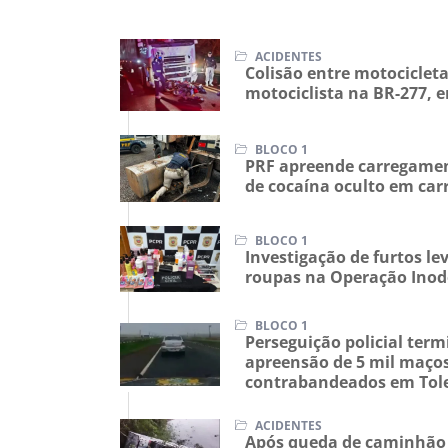
ACIDENTES
Colisão entre motocicle
motociclista na BR-277,
BLOCO 1
PRF apreende carregamen
de cocaína oculto em car
BLOCO 1
Investigação de furtos l
roupas na Operação Inod
BLOCO 1
Perseguição policial te
apreensão de 5 mil maços
contrabandeados em Tol
ACIDENTES
Após queda de caminhão 