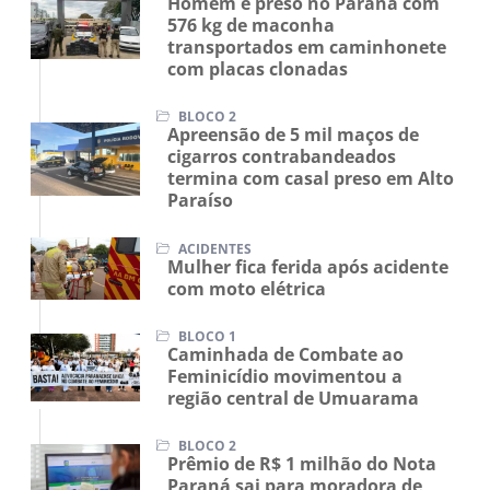
Homem é preso no Paraná com
576 kg de maconha
transportados em caminhonete
com placas clonadas
BLOCO 2
Apreensão de 5 mil maços de
cigarros contrabandeados
termina com casal preso em Alto
Paraíso
ACIDENTES
Mulher fica ferida após acidente
com moto elétrica
BLOCO 1
Caminhada de Combate ao
Feminicídio movimentou a
região central de Umuarama
BLOCO 2
Prêmio de R$ 1 milhão do Nota
Paraná sai para moradora de