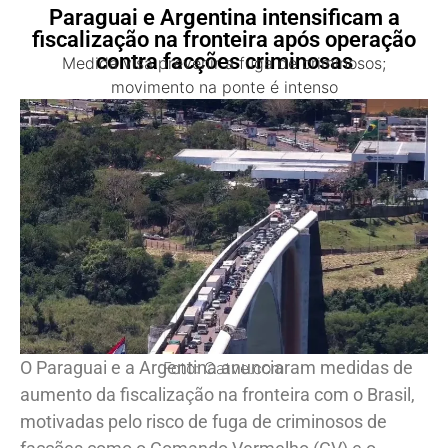
Paraguai e Argentina intensificam a
fiscalização na fronteira após operação
contra facções criminosas
Medida visa prevenir a fuga de criminosos;
movimento na ponte é intenso
O Paraguai e a Argentina anunciaram medidas de
Foto: Catve.com
aumento da fiscalização na fronteira com o Brasil,
motivadas pelo risco de fuga de criminosos de