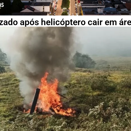
zado após helicóptero cair em ár