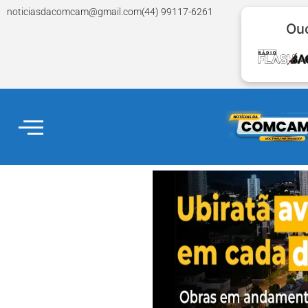
noticiasdacomcam@gmail.com
(44) 99117-6261
Ouç