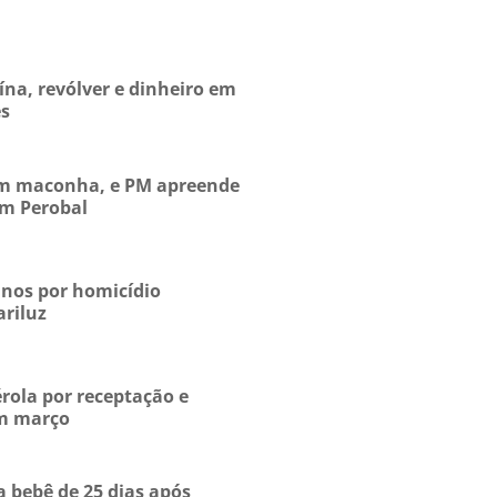
na, revólver e dinheiro em
es
zam maconha, e PM apreende
em Perobal
nos por homicídio
ariluz
rola por receptação e
em março
a bebê de 25 dias após