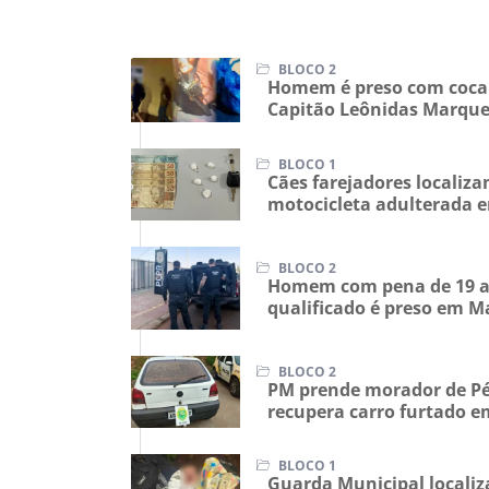
BLOCO 2
Homem é preso com cocaí
Capitão Leônidas Marqu
BLOCO 1
Cães farejadores locali
motocicleta adulterada 
BLOCO 2
Homem com pena de 19 a
qualificado é preso em M
BLOCO 2
PM prende morador de Pé
recupera carro furtado 
BLOCO 1
Guarda Municipal localiz