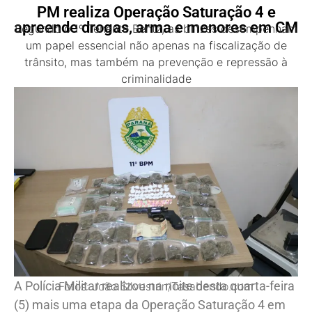
PM realiza Operação Saturação 4 e
apreende drogas, arma e menores em CM
Segundo o 1º Tenente Bentz, as blitzes desempenham
um papel essencial não apenas na fiscalização de
trânsito, mas também na prevenção e repressão à
criminalidade
A Polícia Militar realizou na noite desta quarta-feira
Fotos: João Silvestrin/Tasabendo.com
(5) mais uma etapa da Operação Saturação 4 em