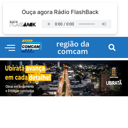
Ouça agora Rádio FlashBack
região da
comcam