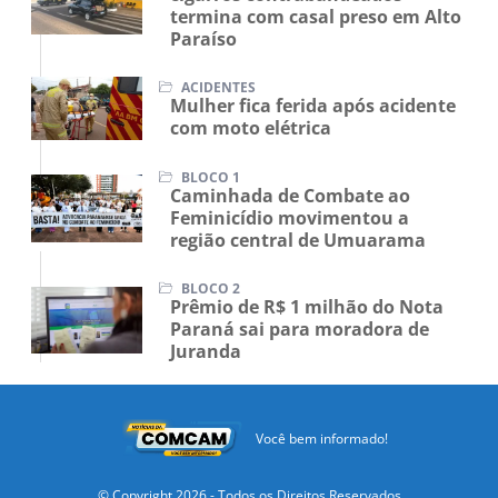
termina com casal preso em Alto
Paraíso
ACIDENTES
Mulher fica ferida após acidente
com moto elétrica
BLOCO 1
Caminhada de Combate ao
Feminicídio movimentou a
região central de Umuarama
BLOCO 2
Prêmio de R$ 1 milhão do Nota
Paraná sai para moradora de
Juranda
Você bem informado!
© Copyright 2026 - Todos os Direitos Reservados