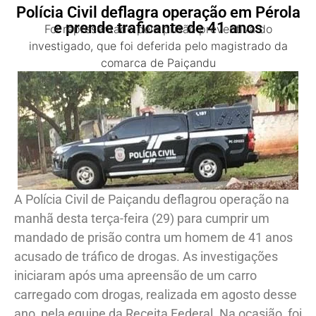
Polícia Civil deflagra operação em Pérola
e prende traficante de 41 anos
Foi representado pela prisão preventiva do
investigado, que foi deferida pelo magistrado da
comarca de Paiçandu
A Polícia Civil de Paiçandu deflagrou operação na
manhã desta terça-feira (29) para cumprir um
mandado de prisão contra um homem de 41 anos
acusado de tráfico de drogas. As investigações
iniciaram após uma apreensão de um carro
carregado com drogas, realizada em agosto desse
ano, pela equipe da Receita Federal. Na ocasião, foi