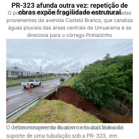
PR-323 afunda outra vez: repetição de
obras expõe fragilidade estrutural
O ponto crítico recebe grande volume de enxurradas
provenientes da avenida Castelo Branco, que canaliza
águas pluviais das áreas centrais de Umuarama e as
direciona para o córrego Pinhalzinho
O desmoronamento do aterro nos dois lados do
(Com imagens de Rudson de Souza/OBemdito)
suporte de uma tubulação sob a PR- 323, em