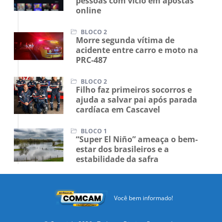
SUS amplia atendimento para
pessoas com vício em apostas
online
BLOCO 2
Morre segunda vítima de
acidente entre carro e moto na
PRC-487
BLOCO 2
Filho faz primeiros socorros e
ajuda a salvar pai após parada
cardíaca em Cascavel
BLOCO 1
“Super El Niño” ameaça o bem-
estar dos brasileiros e a
estabilidade da safra
Você bem informado!