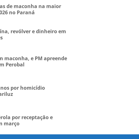
das de maconha na maior
2026 no Paraná
na, revólver e dinheiro em
es
zam maconha, e PM apreende
em Perobal
nos por homicídio
ariluz
rola por receptação e
em março