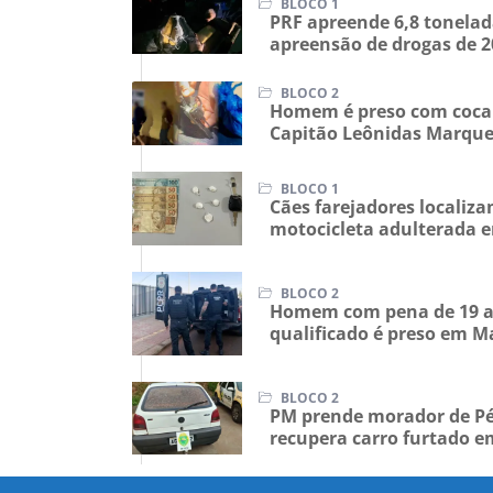
BLOCO 1
PRF apreende 6,8 tonela
apreensão de drogas de 
BLOCO 2
Homem é preso com cocaí
Capitão Leônidas Marqu
BLOCO 1
Cães farejadores locali
motocicleta adulterada 
BLOCO 2
Homem com pena de 19 a
qualificado é preso em M
BLOCO 2
PM prende morador de Pé
recupera carro furtado 