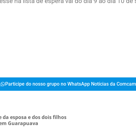
sse na lista de espera vai do dia 9 ao dia 10 de 
Participe do nosso grupo no WhatsApp Notícias da Comcam
da esposa e dos dois filhos
, em Guarapuava