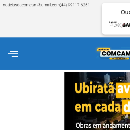
noticiasdacomcam@gmail.com
(44) 99117-6261
Ouç