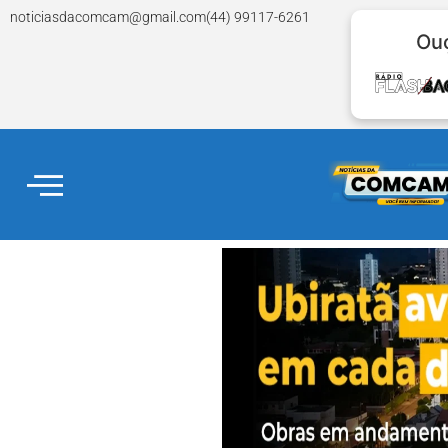
noticiasdacomcam@gmail.com
(44) 99117-6261
Ouç