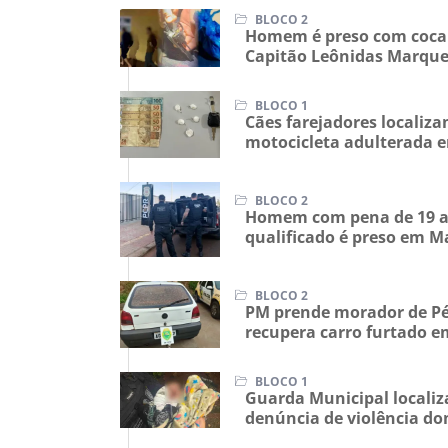
BLOCO 2
Homem é preso com cocaí
Capitão Leônidas Marqu
BLOCO 1
Cães farejadores locali
motocicleta adulterada 
BLOCO 2
Homem com pena de 19 a
qualificado é preso em M
BLOCO 2
PM prende morador de Pé
recupera carro furtado 
BLOCO 1
Guarda Municipal localiz