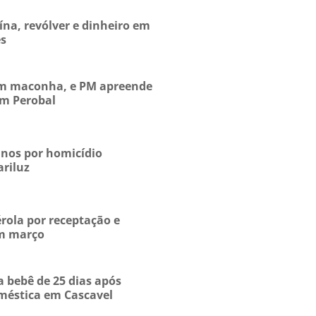
na, revólver e dinheiro em
es
zam maconha, e PM apreende
em Perobal
nos por homicídio
ariluz
rola por receptação e
em março
a bebê de 25 dias após