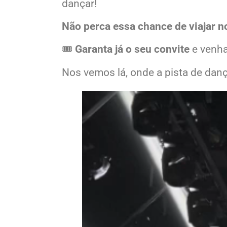
Porque as boas memórias nunca sa
dançar!
Não perca essa chance de viajar no
🎟️
Garanta já o seu convite
e venha
Nos vemos lá, onde a pista de danç