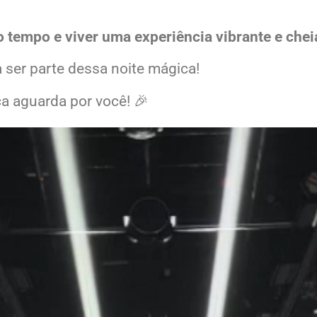
em de moda — elas nos conectam, nos fazem sorr
 tempo e viver uma experiência vibrante e chei
 ser parte dessa noite mágica!
a aguarda por você! 🎉