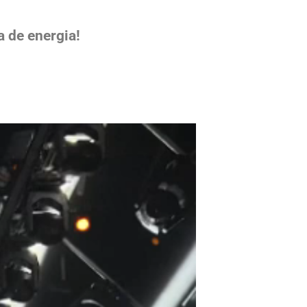
ir e, claro, nos convidam para
a de energia!