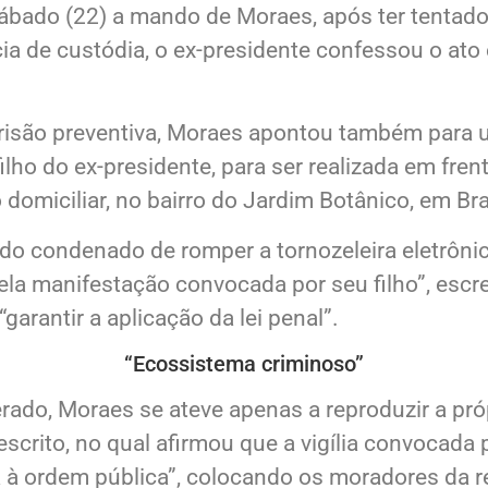
oto escrito e seguiu na íntegra o relator, minis
bado (22) a mando de Moraes, após ter tentado v
a de custódia, o ex-presidente confessou o ato
isão preventiva, Moraes apontou também para u
filho do ex-presidente, para ser realizada em fr
domiciliar, no bairro do Jardim Botânico, em Bra
do condenado de romper a tornozeleira eletrônica
la manifestação convocada por seu filho”, escrev
garantir a aplicação da lei penal”.
“Ecossistema criminoso”
do, Moraes se ateve apenas a reproduzir a próp