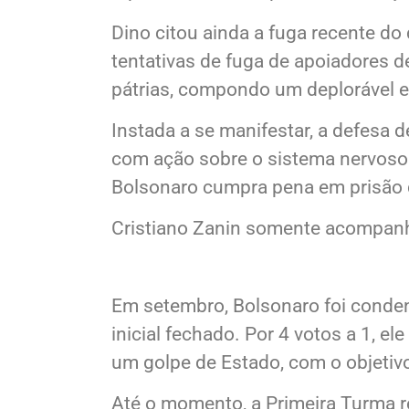
Dino, por sua vez, anexou voto por
representava “insuportável ameaça
Dino citou ainda a fuga recente d
tentativas de fuga de apoiadores 
pátrias, compondo um deplorável e
Instada a se manifestar, a defesa
com ação sobre o sistema nervoso ce
Bolsonaro cumpra pena em prisão do
Cristiano Zanin somente acompanhou
Em setembro, Bolsonaro foi conde
inicial fechado. Por 4 votos a 1, e
um golpe de Estado, com o objetiv