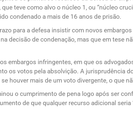
jeitou os primeiros recursos da defesa do ex-p
ue teve como alvo o núcleo 1, ou “núcleo cruc
ido condenado a mais de 16 anos de prisão.
razo para a defesa insistir com novos embargos 
 na decisão de condenação, mas que em tese não 
a os embargos infringentes, em que os advogados
 os votos pela absolvição. A jurisprudência d
 se houver mais de um voto divergente, o que nã
inou o cumprimento de pena logo após ser confi
umento de que qualquer recurso adicional seria