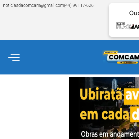
noticiasdacomcam@gmail.com
(44) 99117-6261
Ouç