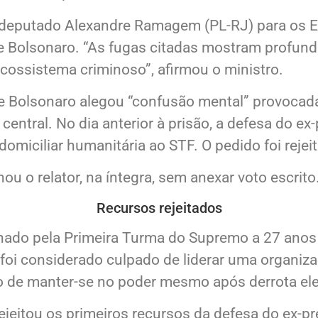
 escrito, no qual afirmou que a vigília convoca
 à ordem pública”, colocando os moradores da r
o deputado Alexandre Ramagem (PL-RJ) para os E
de Bolsonaro. “As fugas citadas mostram profund
cossistema criminoso”, afirmou o ministro.
 de Bolsonaro alegou “confusão mental” provoca
ntral. No dia anterior à prisão, a defesa do ex-
miciliar humanitária ao STF. O pedido foi rejei
 o relator, na íntegra, sem anexar voto escrito
Recursos rejeitados
nado pela Primeira Turma do Supremo a 27 anos 
le foi considerado culpado de liderar uma organi
o de manter-se no poder mesmo após derrota el