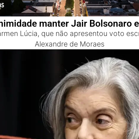
nimidade manter Jair Bolsonaro e
Cármen Lúcia, que não apresentou voto escri
Alexandre de Moraes