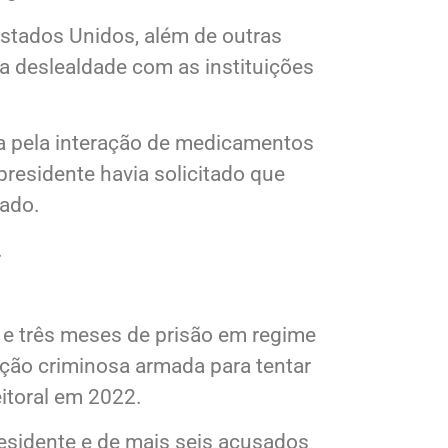
da para área densamente povoada
egião em risco.
stados Unidos, além de outras
a deslealdade com as instituições
da pela interação de medicamentos
presidente havia solicitado que
tado.
.
e três meses de prisão em regime
zação criminosa armada para tentar
eitoral em 2022.