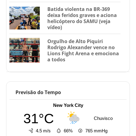
Batida violenta na BR-369
deixa feridos graves e aciona
helicóptero do SAMU (veja
vídeo)
Orgulho de Alto Piquiri
Rodrigo Alexander vence no
Lions Fight Arena e emociona
a todos
Previsão do Tempo
New York City
31°C
Chuvisco
4.5 m/s
66%
765
mmHg