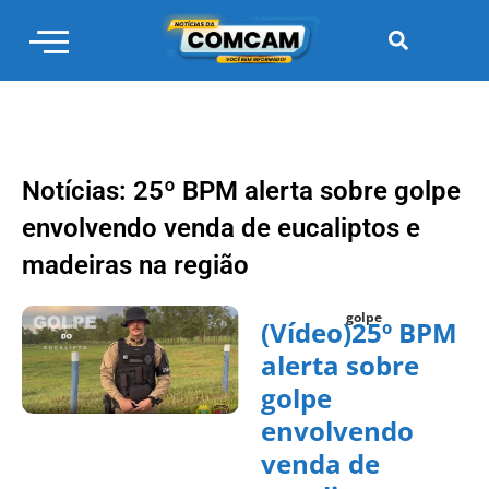
Notícias: 25º BPM alerta sobre golpe
envolvendo venda de eucaliptos e
madeiras na região
golpe
(Vídeo)25º BPM
alerta sobre
golpe
envolvendo
venda de