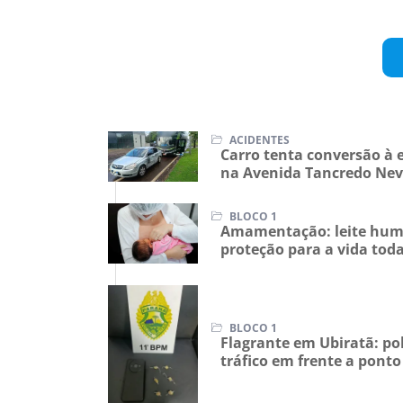
Fonte: Catve
ACIDENTES
Carro tenta conversão à 
na Avenida Tancredo Nev
BLOCO 1
Amamentação: leite huma
proteção para a vida tod
BLOCO 1
Flagrante em Ubiratã: pol
tráfico em frente a pont