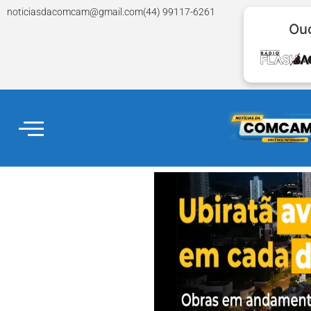
noticiasdacomcam@gmail.com
(44) 99117-6261
Ouç