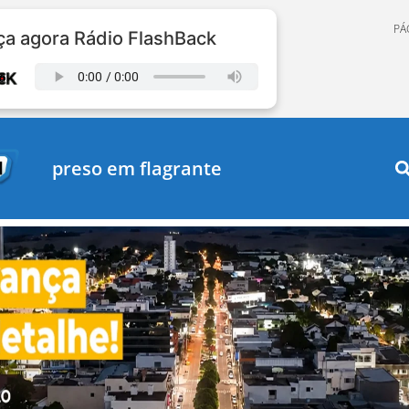
PÁ
a agora Rádio FlashBack
preso em flagrante