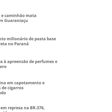
ta e caminhão mata
 em Guaraniaçu
to milionário de pasta base
reta no Paraná
eva à apreensão de perfumes e
oro
rmina em capotamento e
 de cigarros
edo
em represa na BR-376,