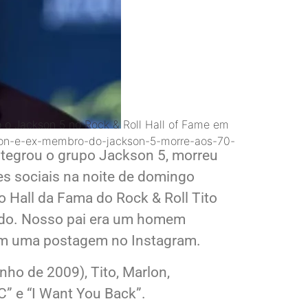
 o Jackson 5 no Rock & Roll Hall of Fame em
ckson-e-ex-membro-do-jackson-5-morre-aos-70-
ntegrou o grupo Jackson 5, morreu
es sociais na noite de domingo
Hall da Fama do Rock & Roll Tito
tido. Nosso pai era um homem
l em uma postagem no Instagram.
ho de 2009), Tito, Marlon,
C” e “I Want You Back”.