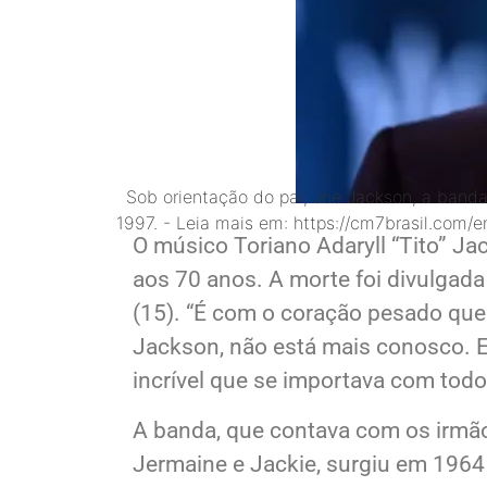
Sob orientação do pai, Joe Jackson, a band
1997. - Leia mais em: https://cm7brasil.com
O músico Toriano Adaryll “Tito” J
aos 70 anos. A morte foi divulgada
(15). “É com o coração pesado qu
Jackson, não está mais conosco. 
incrível que se importava com tod
A banda, que contava com os irmão
Jermaine e Jackie, surgiu em 1964 e