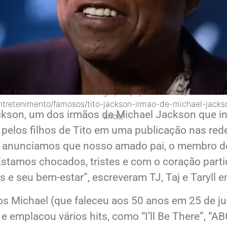
a se tornou um dos maiores grupos pop do mundo, colocando
/entretenimento/famosos/tito-jackson-irmao-de-michael-ja
ackson, um dos irmãos de Michael Jackson que i
anos/
 pelos filhos de Tito em uma publicação nas red
e anunciamos que nosso amado pai, o membro do 
Estamos chocados, tristes e com o coração par
os e seu bem-estar”, escreveram TJ, Taj e Taryl
s Michael (que faleceu aos 50 anos em 25 de jun
 emplacou vários hits, como “I’ll Be There”, “AB