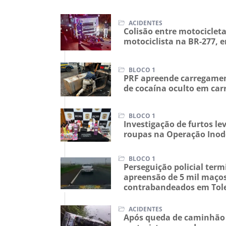
ACIDENTES
Colisão entre motocicle
motociclista na BR-277,
BLOCO 1
PRF apreende carregamen
de cocaína oculto em car
BLOCO 1
Investigação de furtos l
roupas na Operação Inod
BLOCO 1
Perseguição policial te
apreensão de 5 mil maços
contrabandeados em Tol
ACIDENTES
Após queda de caminhão 