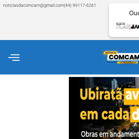
noticiasdacomcam@gmail.com
(44) 99117-6261
Ouç